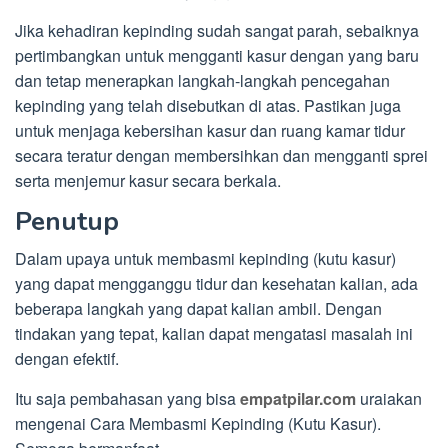
Jika kehadiran kepinding sudah sangat parah, sebaiknya
pertimbangkan untuk mengganti kasur dengan yang baru
dan tetap menerapkan langkah-langkah pencegahan
kepinding yang telah disebutkan di atas. Pastikan juga
untuk menjaga kebersihan kasur dan ruang kamar tidur
secara teratur dengan membersihkan dan mengganti sprei
serta menjemur kasur secara berkala.
Penutup
Dalam upaya untuk membasmi kepinding (kutu kasur)
yang dapat mengganggu tidur dan kesehatan kalian, ada
beberapa langkah yang dapat kalian ambil. Dengan
tindakan yang tepat, kalian dapat mengatasi masalah ini
dengan efektif.
Itu saja pembahasan yang bisa
empatpilar.com
uraiakan
mengenai Cara Membasmi Kepinding (Kutu Kasur).