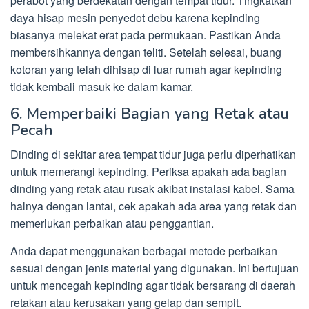
perabot yang berdekatan dengan tempat tidur. Tingkatkan
daya hisap mesin penyedot debu karena kepinding
biasanya melekat erat pada permukaan. Pastikan Anda
membersihkannya dengan teliti. Setelah selesai, buang
kotoran yang telah dihisap di luar rumah agar kepinding
tidak kembali masuk ke dalam kamar.
6. Memperbaiki Bagian yang Retak atau
Pecah
Dinding di sekitar area tempat tidur juga perlu diperhatikan
untuk memerangi kepinding. Periksa apakah ada bagian
dinding yang retak atau rusak akibat instalasi kabel. Sama
halnya dengan lantai, cek apakah ada area yang retak dan
memerlukan perbaikan atau penggantian.
Anda dapat menggunakan berbagai metode perbaikan
sesuai dengan jenis material yang digunakan. Ini bertujuan
untuk mencegah kepinding agar tidak bersarang di daerah
retakan atau kerusakan yang gelap dan sempit.