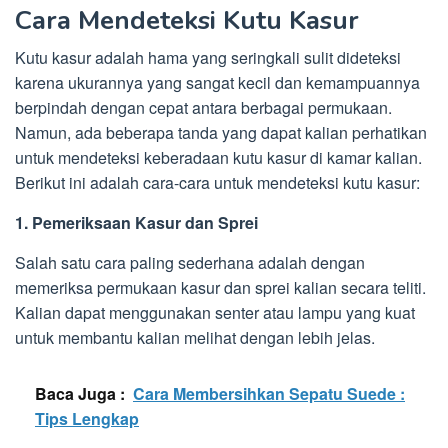
Cara Mendeteksi Kutu Kasur
Kutu kasur adalah hama yang seringkali sulit dideteksi
karena ukurannya yang sangat kecil dan kemampuannya
berpindah dengan cepat antara berbagai permukaan.
Namun, ada beberapa tanda yang dapat kalian perhatikan
untuk mendeteksi keberadaan kutu kasur di kamar kalian.
Berikut ini adalah cara-cara untuk mendeteksi kutu kasur:
1. Pemeriksaan Kasur dan Sprei
Salah satu cara paling sederhana adalah dengan
memeriksa permukaan kasur dan sprei kalian secara teliti.
Kalian dapat menggunakan senter atau lampu yang kuat
untuk membantu kalian melihat dengan lebih jelas.
Baca Juga :
Cara Membersihkan Sepatu Suede :
Tips Lengkap