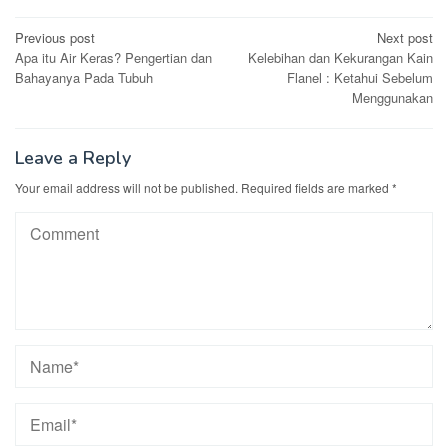
Post
Previous post
Next post
Apa itu Air Keras? Pengertian dan
Kelebihan dan Kekurangan Kain
navigation
Bahayanya Pada Tubuh
Flanel : Ketahui Sebelum
Menggunakan
Leave a Reply
Your email address will not be published.
Required fields are marked
*