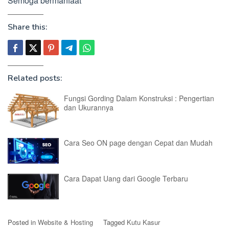
Semoga bermanfaat
Share this:
Related posts:
Fungsi Gording Dalam Konstruksi : Pengertian
dan Ukurannya
Cara Seo ON page dengan Cepat dan Mudah
Cara Dapat Uang dari Google Terbaru
Posted in
Website & Hosting
Tagged
Kutu Kasur