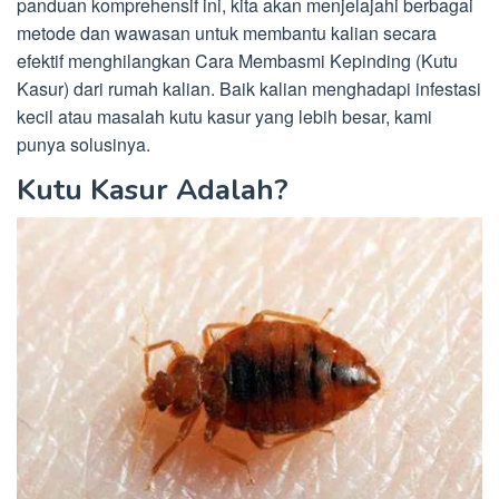
panduan komprehensif ini, kita akan menjelajahi berbagai
metode dan wawasan untuk membantu kalian secara
efektif menghilangkan Cara Membasmi Kepinding (Kutu
Kasur) dari rumah kalian. Baik kalian menghadapi infestasi
kecil atau masalah kutu kasur yang lebih besar, kami
punya solusinya.
Kutu Kasur Adalah?