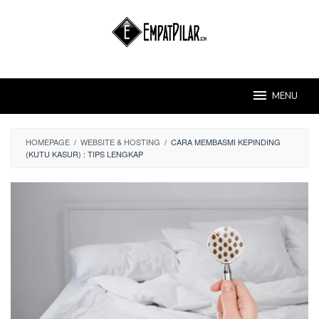
Skip
to
content
MENU
HOMEPAGE
/
WEBSITE & HOSTING
/
CARA MEMBASMI KEPINDING
(KUTU KASUR) : TIPS LENGKAP