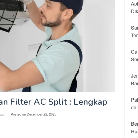
Apl
Di
Sa
Ter
Ca
Se
Jen
Ba
 Filter AC Split : Lengkap
Pa
da
tor
Posted on
December 22, 2025
Be
Ru