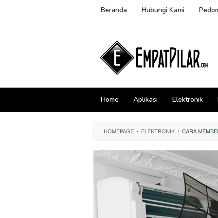
Skip
Beranda
Hubungi Kami
Pedom
to
content
Home
Aplikasi
Elektronik
HOMEPAGE
/
ELEKTRONIK
/
CARA MEMBER