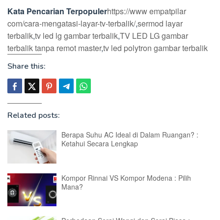
Kata Pencarian Terpopuler
https://www empatpilar
com/cara-mengatasi-layar-tv-terbalik/
,
sermod layar
terbalik
,
tv led lg gambar terbalik
,
TV LED LG gambar
terbalik tanpa remot master
,
tv led polytron gambar terbalik
Share this:
Related posts:
Berapa Suhu AC Ideal di Dalam Ruangan? :
Ketahui Secara Lengkap
Kompor Rinnai VS Kompor Modena : Pilih
Mana?