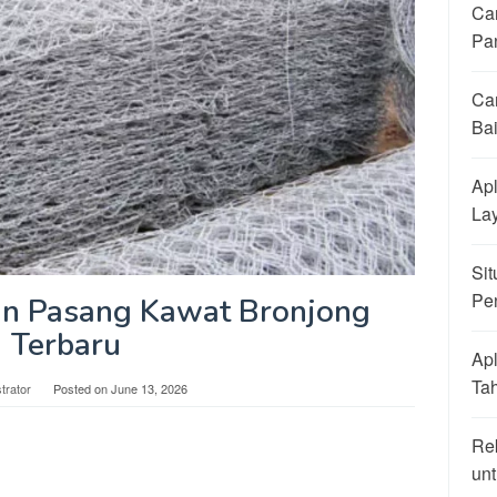
Ca
Pa
Ca
Ba
Apl
La
Sit
Pe
an Pasang Kawat Bronjong
Terbaru
Apl
Ta
trator
Posted on
June 13, 2026
Re
unt