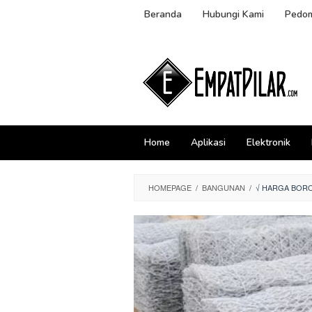
Skip
Beranda
Hubungi Kami
Pedom
to
content
Home
Aplikasi
Elektronik
HOMEPAGE
/
BANGUNAN
/
√ HARGA BOR