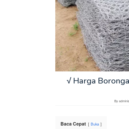
√ Harga Borong
By
adminis
Baca Cepat
Buka