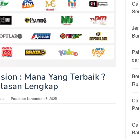
Ca
Se
Jen
Ba
Pa
da
sion : Mana Yang Terbaik ?
Be
Ru
elasan Lengkap
tor
Posted on
November 16, 2025
Ca
Pa
Ca
Ba