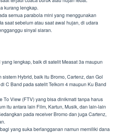
saat terjadi cuaca buruk atau hujan lebat.
ia kurang lengkap.
 pada semua parabola mini yang menggunakan
a saat sebelum atau saat awal hujan, di udara
engganggu sinyal siaran.
 yang lengkap, baik di satelit Measat 3a maupun
sistem Hybrid, baik itu Bromo, Cartenz, dan Gol
f di C Band pada satelit Telkom 4 maupun Ku Band
e To View (FTV) yang bisa dinikmati tanpa harus
itu antara lain Film, Kartun, Musik, dan lain-lain
Sedangkan pada receiver Bromo dan juga Cartenz,
an.
a bagi yang suka berlangganan namun memiliki dana