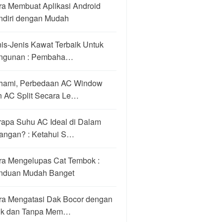
ra Membuat Aplikasi Android
ndiri dengan Mudah
is-Jenis Kawat Terbaik Untuk
ngunan : Pembaha…
hami, Perbedaan AC Window
n AC Split Secara Le…
rapa Suhu AC Ideal di Dalam
angan? : Ketahui S…
ra Mengelupas Cat Tembok :
nduan Mudah Banget
ra Mengatasi Dak Bocor dengan
ik dan Tanpa Mem…