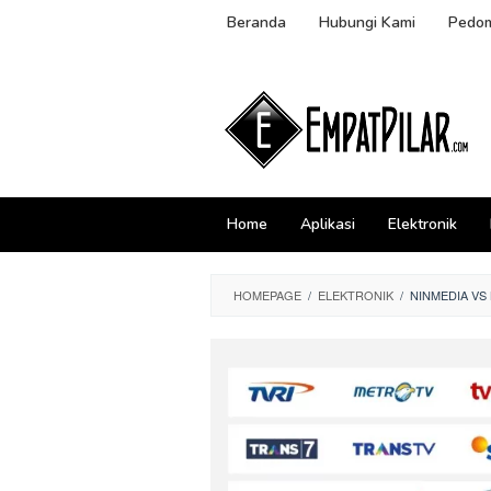
Skip
Beranda
Hubungi Kami
Pedom
to
content
Home
Aplikasi
Elektronik
HOMEPAGE
/
ELEKTRONIK
/
NINMEDIA VS