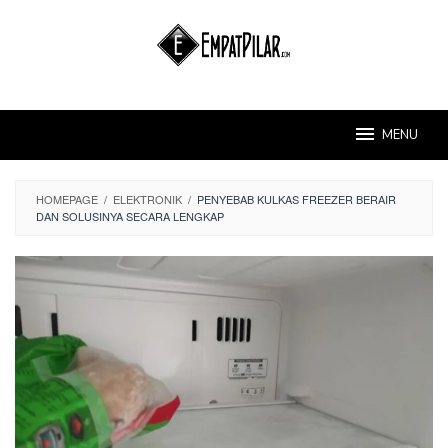
Skip
to
content
MENU
HOMEPAGE
/
ELEKTRONIK
/
PENYEBAB KULKAS FREEZER BERAIR
DAN SOLUSINYA SECARA LENGKAP