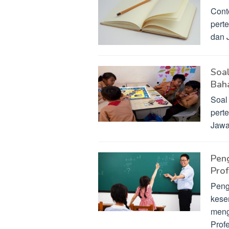
Cont
pert
dan 
Soa
Baha
Soal
pert
Jaw
Peng
Prof
Peng
kese
meng
Prof