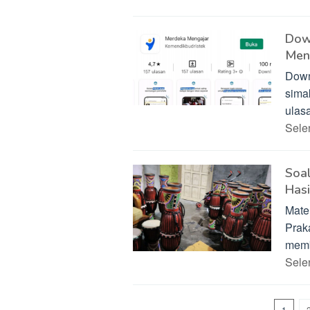
Down
Men
Down
sima
ulas
Sel
Soa
Hasi
Mate
Prak
memb
Sel
1