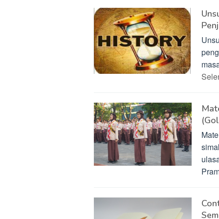
Uns
Pen
Unsu
penge
masa
Sel
Mate
(Go
Mate
sima
ulas
Pra
Con
Sem