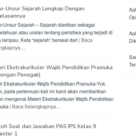
ur-Unsur Sejarah Lengkap Dengan
Apl
jelasannya
Ope
r-Unsur Sejarah – Sejarah diartikan sebagai
tahuan atau uraian tentang peristiwa yang terjadi di
Apl
 lampau. Kata “sejarah” berasal dari
| Baca
Di
engkapnya…
Sa
Ter
ri Ekstrakurikuler Wajib Pendidikan Pramuka
longan Penegak)
ri Ekstrakurikuler Wajib Pendidikan Pramuka-Yuk
k, pada pertemuan kali ini kami akan memberikan
an mengenai Materi Ekstrakurikuler Wajib Pendidikan
muka
| Baca Selengkapnya…
toh Soal dan Jawaban PAS IPS Kelas 9
ester 1