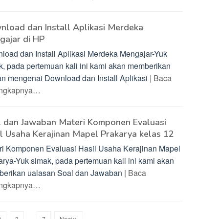
load dan Install Aplikasi Merdeka
gajar di HP
load dan Install Aplikasi Merdeka Mengajar-Yuk
k, pada pertemuan kali ini kami akan memberikan
an mengenai Download dan Install Aplikasi
| Baca
engkapnya…
l dan Jawaban Materi Komponen Evaluasi
l Usaha Kerajinan Mapel Prakarya kelas 12
ri Komponen Evaluasi Hasil Usaha Kerajinan Mapel
arya-Yuk simak, pada pertemuan kali ini kami akan
erikan ualasan Soal dan Jawaban
| Baca
engkapnya…
2
3
…
7
Next