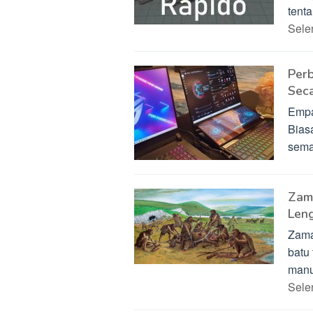
tent
Sel
Per
Sec
Empa
Bias
sema
Zama
Len
Zama
batu
manu
Sel