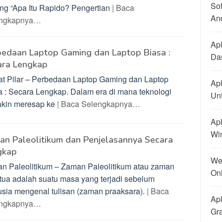
So
ang “Apa Itu Rapido? Pengertian
| Baca
An
engkapnya…
Apl
bedaan Laptop Gaming dan Laptop Biasa :
Dan
ara Lengkap
t Pilar – Perbedaan Laptop Gaming dan Laptop
Apl
a : Secara Lengkap. Dalam era di mana teknologi
Un
kin meresap ke
| Baca Selengkapnya…
Apl
Wi
n Paleolitikum dan Penjelasannya Secara
gkap
We
n Paleolitikum – Zaman Paleolitikum atau zaman
On
 tua adalah suatu masa yang terjadi sebelum
sia mengenal tulisan (zaman praaksara).
| Baca
Apl
engkapnya…
Gra