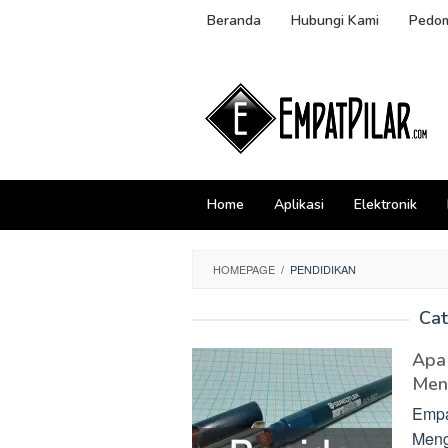
Skip
Beranda
Hubungi Kami
Pedom
to
content
Home
Aplikasi
Elektronik
HOMEPAGE
/
PENDIDIKAN
Cat
Apa 
Men
Empa
Meng