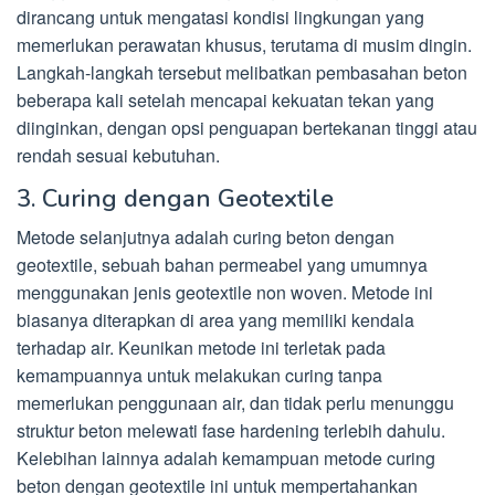
dirancang untuk mengatasi kondisi lingkungan yang
memerlukan perawatan khusus, terutama di musim dingin.
Langkah-langkah tersebut melibatkan pembasahan beton
beberapa kali setelah mencapai kekuatan tekan yang
diinginkan, dengan opsi penguapan bertekanan tinggi atau
rendah sesuai kebutuhan.
3. Curing dengan Geotextile
Metode selanjutnya adalah curing beton dengan
geotextile, sebuah bahan permeabel yang umumnya
menggunakan jenis geotextile non woven. Metode ini
biasanya diterapkan di area yang memiliki kendala
terhadap air. Keunikan metode ini terletak pada
kemampuannya untuk melakukan curing tanpa
memerlukan penggunaan air, dan tidak perlu menunggu
struktur beton melewati fase hardening terlebih dahulu.
Kelebihan lainnya adalah kemampuan metode curing
beton dengan geotextile ini untuk mempertahankan