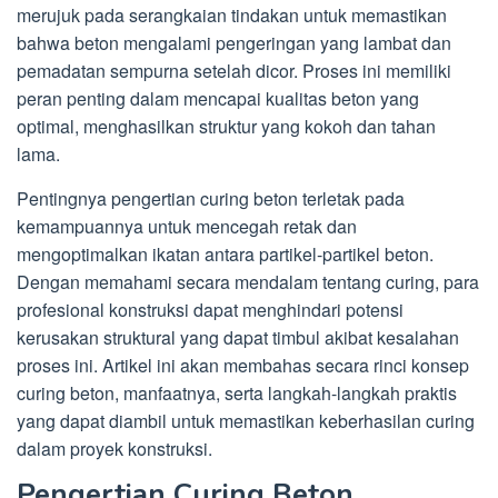
merujuk pada serangkaian tindakan untuk memastikan
bahwa beton mengalami pengeringan yang lambat dan
pemadatan sempurna setelah dicor. Proses ini memiliki
peran penting dalam mencapai kualitas beton yang
optimal, menghasilkan struktur yang kokoh dan tahan
lama.
Pentingnya pengertian curing beton terletak pada
kemampuannya untuk mencegah retak dan
mengoptimalkan ikatan antara partikel-partikel beton.
Dengan memahami secara mendalam tentang curing, para
profesional konstruksi dapat menghindari potensi
kerusakan struktural yang dapat timbul akibat kesalahan
proses ini. Artikel ini akan membahas secara rinci konsep
curing beton, manfaatnya, serta langkah-langkah praktis
yang dapat diambil untuk memastikan keberhasilan curing
dalam proyek konstruksi.
Pengertian Curing Beton