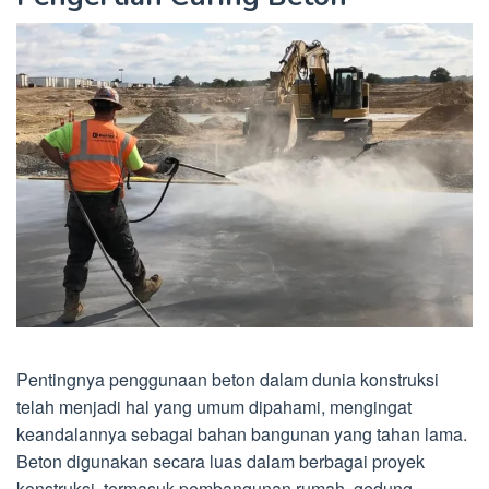
Pentingnya penggunaan beton dalam dunia konstruksi
telah menjadi hal yang umum dipahami, mengingat
keandalannya sebagai bahan bangunan yang tahan lama.
Beton digunakan secara luas dalam berbagai proyek
konstruksi, termasuk pembangunan rumah, gedung,