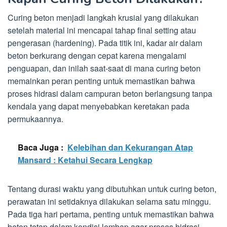
Curing beton menjadi langkah krusial yang dilakukan
setelah material ini mencapai tahap final setting atau
pengerasan (hardening). Pada titik ini, kadar air dalam
beton berkurang dengan cepat karena mengalami
penguapan, dan inilah saat-saat di mana curing beton
memainkan peran penting untuk memastikan bahwa
proses hidrasi dalam campuran beton berlangsung tanpa
kendala yang dapat menyebabkan keretakan pada
permukaannya.
Baca Juga :
Kelebihan dan Kekurangan Atap
Mansard : Ketahui Secara Lengkap
Tentang durasi waktu yang dibutuhkan untuk curing beton,
perawatan ini setidaknya dilakukan selama satu minggu.
Pada tiga hari pertama, penting untuk memastikan bahwa
beton tetap dalam kondisi lembap agar proses hidrasi