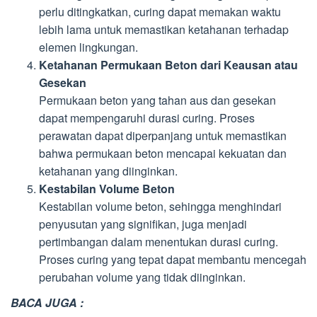
perlu ditingkatkan, curing dapat memakan waktu
lebih lama untuk memastikan ketahanan terhadap
elemen lingkungan.
Ketahanan Permukaan Beton dari Keausan atau
Gesekan
Permukaan beton yang tahan aus dan gesekan
dapat mempengaruhi durasi curing. Proses
perawatan dapat diperpanjang untuk memastikan
bahwa permukaan beton mencapai kekuatan dan
ketahanan yang diinginkan.
Kestabilan Volume Beton
Kestabilan volume beton, sehingga menghindari
penyusutan yang signifikan, juga menjadi
pertimbangan dalam menentukan durasi curing.
Proses curing yang tepat dapat membantu mencegah
perubahan volume yang tidak diinginkan.
BACA JUGA :