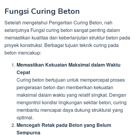
Fungsi Curing Beton
Setelah mengetahui Pengertian Curing Beton, nah
selanjutnya Fungsi curing beton sangat penting dalam
memastikan kualitas dan keberlanjutan struktur beton pada
proyek konstruksi. Berbagai tujuan teknik curing pada
beton mencakup:
Memastikan Kekuatan Maksimal dalam Waktu
Cepat
Curing beton bertujuan untuk mempercepat proses
pengerasan beton dan memberikan kekuatan
maksimal dalam waktu yang relatif singkat. Dengan
mengontrol kondisi lingkungan sekitar beton, curing
membantu mencapai daya dukung struktural yang
optimal.
Mencegah Retak pada Beton yang Belum
Sempurna