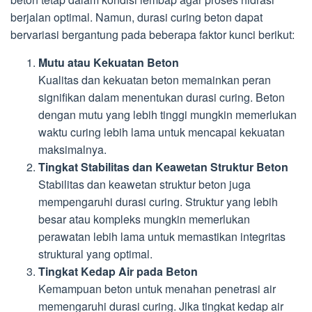
berjalan optimal. Namun, durasi curing beton dapat
bervariasi bergantung pada beberapa faktor kunci berikut:
Mutu atau Kekuatan Beton
Kualitas dan kekuatan beton memainkan peran
signifikan dalam menentukan durasi curing. Beton
dengan mutu yang lebih tinggi mungkin memerlukan
waktu curing lebih lama untuk mencapai kekuatan
maksimalnya.
Tingkat Stabilitas dan Keawetan Struktur Beton
Stabilitas dan keawetan struktur beton juga
mempengaruhi durasi curing. Struktur yang lebih
besar atau kompleks mungkin memerlukan
perawatan lebih lama untuk memastikan integritas
struktural yang optimal.
Tingkat Kedap Air pada Beton
Kemampuan beton untuk menahan penetrasi air
memengaruhi durasi curing. Jika tingkat kedap air