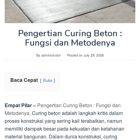
Pengertian Curing Beton :
Fungsi dan Metodenya
By
administrator
Posted on
July 29, 2026
Baca Cepat
Buka
Empat Pilar –
Pengertian Curing Beton : Fungsi dan
Metodenya
. Curing beton adalah langkah kritis dalam
proses konstruksi yang sering kali terabaikan, namun
memiliki dampak besar pada kekuatan dan ketahanan
material bangunan. Dalam dunia konstruksi, curing