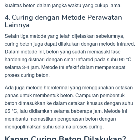
kualitas beton dalam jangka waktu yang cukup lama.
4. Curing dengan Metode Perawatan
Lainnya
Selain tiga metode yang telah dijelaskan sebelumnya,
curing beton juga dapat dilakukan dengan metode infrared.
Dalam metode ini, beton yang sudah memasuki fase
hardening disinari dengan sinar infrared pada suhu 90 °C
selama 3-4 jam. Metode ini efektif dalam mempercepat
proses curing beton.
Ada juga metode hidrotermal yang menggunakan cetakan
panas untuk membentuk beton. Campuran pembentuk
beton dimasukkan ke dalam cetakan khusus dengan suhu
65 °C, lalu didiamkan selama beberapa jam. Metode ini
membantu memastikan pengerasan beton dengan
mengoptimalkan suhu selama proses curing.
Kapan Curing Beton Dilakukan?