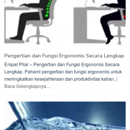
Pengertian dan Fungsi Ergonomis Secara Lengkap
Empat Pilar – Pengertian dan Fungsi Ergonomis Secara
Lengkap. Pahami pengertian dan fungsi ergonomis untuk
meningkatkan kesejahteraan dan produktivitas kalian.
|
Baca Selengkapnya…