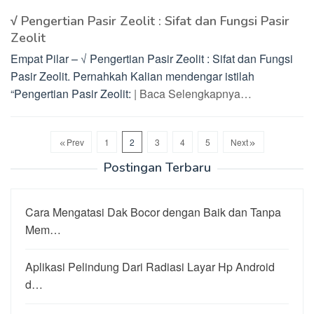
√ Pengertian Pasir Zeolit : Sifat dan Fungsi Pasir
Zeolit
Empat Pilar – √ Pengertian Pasir Zeolit : Sifat dan Fungsi
Pasir Zeolit. Pernahkah Kalian mendengar istilah
“Pengertian Pasir Zeolit:
| Baca Selengkapnya…
Prev
1
2
3
4
5
Next
Postingan Terbaru
Cara Mengatasi Dak Bocor dengan Baik dan Tanpa
Mem…
Aplikasi Pelindung Dari Radiasi Layar Hp Android
d…