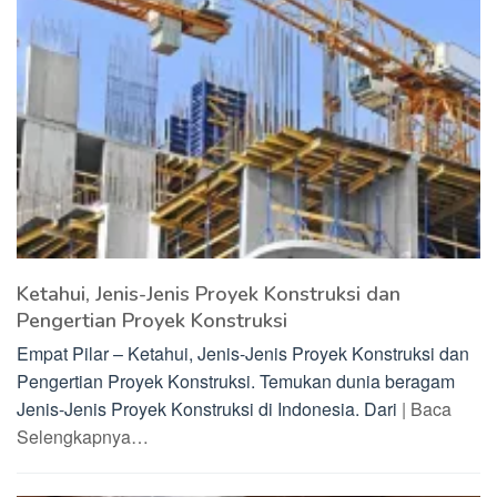
Ketahui, Jenis-Jenis Proyek Konstruksi dan
Pengertian Proyek Konstruksi
Empat Pilar – Ketahui, Jenis-Jenis Proyek Konstruksi dan
Pengertian Proyek Konstruksi. Temukan dunia beragam
Jenis-Jenis Proyek Konstruksi di Indonesia. Dari
| Baca
Selengkapnya…