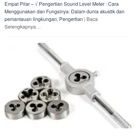
Empat Pilar – √ Pengertian Sound Level Meter : Cara
Menggunakan dan Fungsinya. Dalam dunia akustik dan
pemantauan lingkungan, Pengertian
| Baca
Selengkapnya…