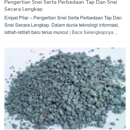
Pengertian Snei Serta Perbedaan Tap Dan Snei
Secara Lengkap
Empat Pilar – Pengertian Snei Serta Perbedaan Tap Dan
Snei Secara Lengkap. Dalam dunia teknologi informasi,
istilah-istilah baru terus muncul
| Baca Selengkapnya…