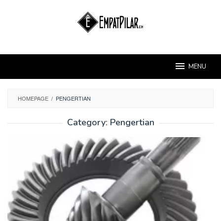
Skip
to
content
MENU
HOMEPAGE
/
PENGERTIAN
Category:
Pengertian