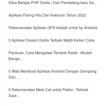
Situs Belajar PHP Gratis ( Dari Pendatang baru Sa…
Aplikasi Paling Hits Dan Kekinian Tahun 2022
Rekomendasi Aplikasi GPS terbaik untuk hp Android
5 Aplikasi Desain Grafis Terbaik Wajib Kalian Coba
Panduan, Cara Mengatasi Tembok Retak : Mudah
Bange…
5 Web Membuat Aplikasi Android Dengan Gampang
Dan …
5 Rekomendasi Merk Cat untuk Plafon : Terbaik
Saat…