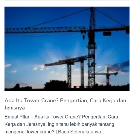
Apa Itu Tower Crane? Pengertian, Cara Kerja dan
Jenisnya
Empat Pilar – Apa Itu Tower Crane? Pengertian, Cara
Kerja dan Jenisnya. Ingin tahu lebih banyak tentang
mengenal tower crane?
| Baca Selengkapnya…