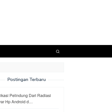
Postingan Terbaru
ikasi Pelindung Dari Radiasi
yar Hp Android d…