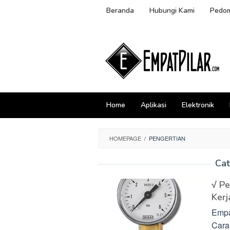
Skip
Beranda
Hubungi Kami
Pedom
to
content
Home
Aplikasi
Elektronik
HOMEPAGE
/
PENGERTIAN
Cat
√ Pe
Kerj
Empa
Cara