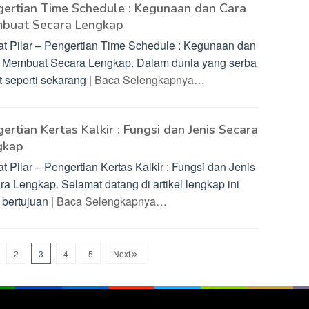
ertian Time Schedule : Kegunaan dan Cara
buat Secara Lengkap
t Pilar – Pengertian Time Schedule : Kegunaan dan
 Membuat Secara Lengkap. Dalam dunia yang serba
t seperti sekarang
| Baca Selengkapnya…
ertian Kertas Kalkir : Fungsi dan Jenis Secara
gkap
 Pilar – Pengertian Kertas Kalkir : Fungsi dan Jenis
ra Lengkap. Selamat datang di artikel lengkap ini
 bertujuan
| Baca Selengkapnya…
2
3
4
5
Next