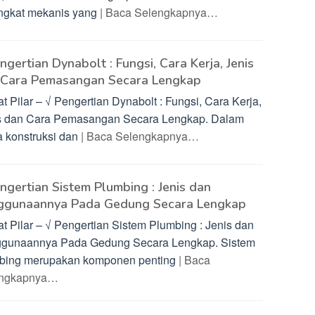
ngkat mekanis yang
| Baca Selengkapnya…
ngertian Dynabolt : Fungsi, Cara Kerja, Jenis
 Cara Pemasangan Secara Lengkap
 Pilar – √ Pengertian Dynabolt : Fungsi, Cara Kerja,
s dan Cara Pemasangan Secara Lengkap. Dalam
a konstruksi dan
| Baca Selengkapnya…
ngertian Sistem Plumbing : Jenis dan
ggunaannya Pada Gedung Secara Lengkap
t Pilar – √ Pengertian Sistem Plumbing : Jenis dan
gunaannya Pada Gedung Secara Lengkap. Sistem
bing merupakan komponen penting
| Baca
engkapnya…