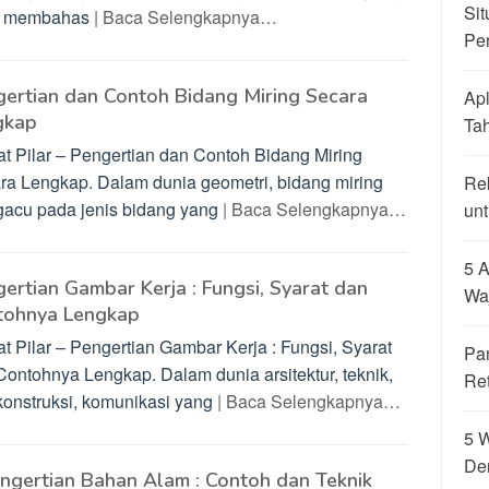
Sit
n membahas
| Baca Selengkapnya…
Pe
ertian dan Contoh Bidang Miring Secara
Apl
gkap
Ta
t Pilar – Pengertian dan Contoh Bidang Miring
ra Lengkap. Dalam dunia geometri, bidang miring
Re
acu pada jenis bidang yang
| Baca Selengkapnya…
unt
5 A
ertian Gambar Kerja : Fungsi, Syarat dan
Wa
tohnya Lengkap
t Pilar – Pengertian Gambar Kerja : Fungsi, Syarat
Pa
Contohnya Lengkap. Dalam dunia arsitektur, teknik,
Re
konstruksi, komunikasi yang
| Baca Selengkapnya…
5 
De
ngertian Bahan Alam : Contoh dan Teknik