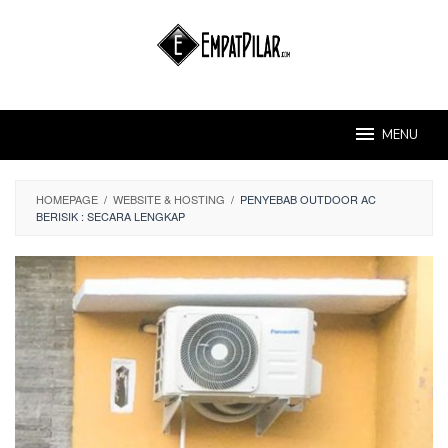
Skip
to
content
MENU
HOMEPAGE
/
WEBSITE & HOSTING
/
PENYEBAB OUTDOOR AC
BERISIK : SECARA LENGKAP