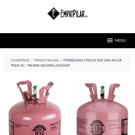
Skip
to
content
MENU
HOMEPAGE
/
PENGETAHUAN
/
PERBEDAAN FREON R32 DAN R410A
PADA AC : PAHAMI SECARA LENGKAP