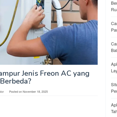
Be
Ru
Ca
Pa
Ca
Ba
Apl
La
ampur Jenis Freon AC yang
Berbeda?
Sit
Pe
tor
Posted on
November 18, 2025
Apl
Ta