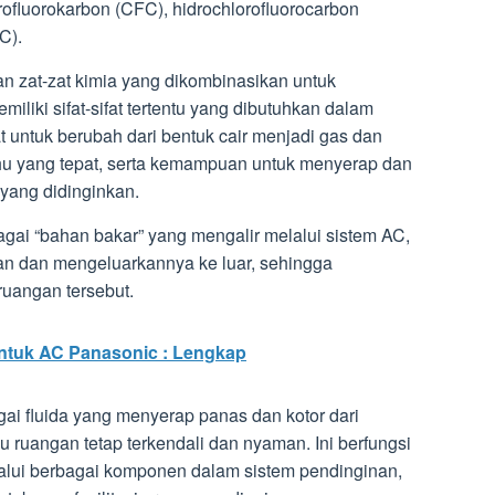
orofluorokarbon (CFC), hidrochlorofluorocarbon
C).
an zat-zat kimia yang dikombinasikan untuk
iliki sifat-sifat tertentu yang dibutuhkan dalam
at untuk berubah dari bentuk cair menjadi gas dan
u yang tepat, serta kemampuan untuk menyerap dan
yang didinginkan.
agai “bahan bakar” yang mengalir melalui sistem AC,
n dan mengeluarkannya ke luar, sehingga
ruangan tersebut.
Untuk AC Panasonic : Lengkap
agai fluida yang menyerap panas dan kotor dari
 ruangan tetap terkendali dan nyaman. Ini berfungsi
lui berbagai komponen dalam sistem pendinginan,