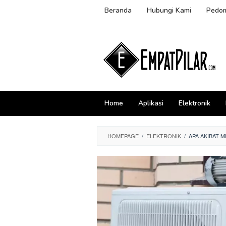
Skip
Beranda
Hubungi Kami
Pedom
to
content
Home
Aplikasi
Elektronik
HOMEPAGE
/
ELEKTRONIK
/
APA AKIBAT 