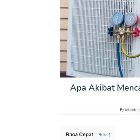
Apa Akibat Menc
By
administra
Baca Cepat
Buka