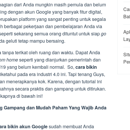
sebagian dari Anda mungkin masih pemula dan belum
Ca
ing dengan akun Google yang banyak fitur digital,
Ba
erupakan platform yang sangat penting untuk segala
h berbagai pekerjaan dan pembelajaran Anda via
Apl
 seperti sekarang semua orang dituntut untuk siap
go
La
da geluti tetap mampu bersaing.
a tanpa terikat oleh ruang dan waktu. Dapat Anda
Sit
rom home
seperti yang dianjurkan pemerintah dan
Pe
id19 yang belum kembali normal. So,
cara bikin
ketahui pada era industri 4.0 ini. Tapi tenang Guys,
dan menerapkanya kok. Karena, dengan tutorial ini
ahnya secara praktis dan gampang untuk ditirukan.
kapnya di bawah ini!
ling Gampang dan Mudah Paham Yang Wajib Anda
ara bikin akun Google
sudah membuat Anda