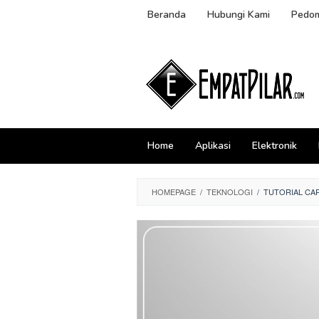
Skip
Beranda
Hubungi Kami
Pedom
to
content
Home
Aplikasi
Elektronik
HOMEPAGE
/
TEKNOLOGI
/
TUTORIAL CA