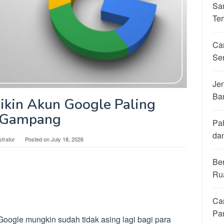
Sa
Ter
Ca
Se
Jen
Ba
Bikin Akun Google Paling
Gampang
Pa
da
strator
Posted on
July 18, 2026
Be
Ru
Ca
Pa
Google mungkin sudah tidak asing lagi bagi para