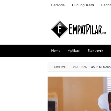
Skip
Beranda
Hubungi Kami
Pedom
to
content
Home
Aplikasi
Elektronik
HOMEPAGE
/
BANGUNAN
/
CARA MEMASAN