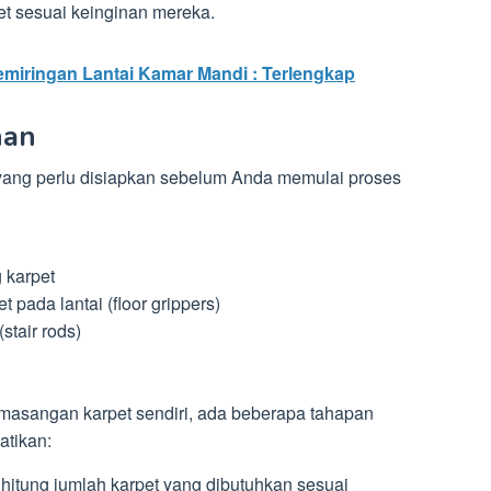
t sesuai keinginan mereka.
miringan Lantai Kamar Mandi : Terlengkap
han
 yang perlu disiapkan sebelum Anda memulai proses
 karpet
pada lantai (floor grippers)
stair rods)
asangan karpet sendiri, ada beberapa tahapan
atikan:
 hitung jumlah karpet yang dibutuhkan sesuai