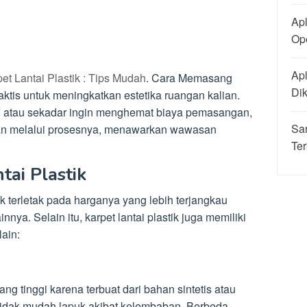
Apl
Ope
Apl
t Lantai Plastik : Tips Mudah
. Cara Memasang
Di
raktis untuk meningkatkan estetika ruangan kalian.
Y atau sekadar ingin menghemat biaya pemasangan,
Sa
an melalui prosesnya, menawarkan wawasan
Ter
tai Plastik
k terletak pada harganya yang lebih terjangkau
nya. Selain itu, karpet lantai plastik juga memiliki
lain:
ang tinggi karena terbuat dari bahan sintetis atau
tidak mudah lapuk akibat kelembaban. Berbeda