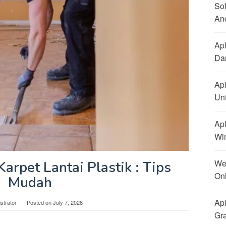
So
An
Apl
Dan
Apl
Un
Apl
Wi
We
rpet Lantai Plastik : Tips
On
Mudah
Apl
strator
Posted on
July 7, 2026
Gra