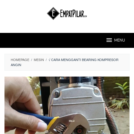
Skip
to
content
MENU
HOMEPAGE
/
MESIN
/
√ CARA MENGGANTI BEARING KOMPRESOR
ANGIN