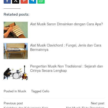
Related posts:
Alat Musik Saron Dimainkan dengan Cara Apa?
Alat Musik Clavichord : Fungsi, Jenis dan Cara
Bermainnya
Pengertian Musik Non Tradisional : Sejarah dan
Cirinya Secara Lengkap
Posted in
Musik
Tagged
Cello
Post
Previous post
Next post
Kelebihan dan Kekurangan Kain
Alat Musik Flute Dimainkan