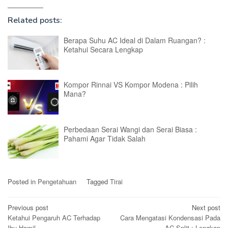
Related posts:
Berapa Suhu AC Ideal di Dalam Ruangan? :
Ketahui Secara Lengkap
Kompor Rinnai VS Kompor Modena : Pilih
Mana?
Perbedaan Serai Wangi dan Serai Biasa :
Pahami Agar Tidak Salah
Posted in
Pengetahuan
Tagged
Tirai
Post
Previous post
Next post
Ketahui Pengaruh AC Terhadap
Cara Mengatasi Kondensasi Pada
navigation
Ibu Hamil
AC Split : Lengkap