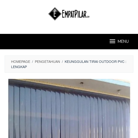
Skip
to
content
MENU
HOMEPAGE
/
PENGETAHUAN
/
KEUNGGULAN TIRAI OUTDOOR PVC :
LENGKAP