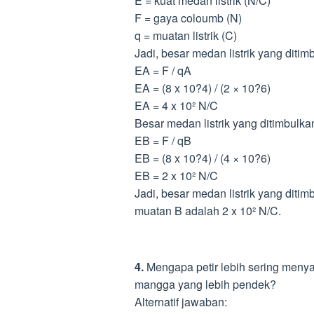
E = kuat medan listrik (N/C)
F = gaya coloumb (N)
q = muatan listrik (C)
Jadi, besar medan listrik yang diti
EA = F / qA
EA = (8 x 10?4) / (2 × 10?6)
EA = 4 x 10² N/C
Besar medan listrik yang ditimbulk
EB = F / qB
EB = (8 x 10?4) / (4 × 10?6)
EB = 2 x 10² N/C
Jadi, besar medan listrik yang diti
muatan B adalah 2 x 10² N/C.
4.
Mengapa petir lebih sering meny
mangga yang lebih pendek?
Alternatif jawaban: