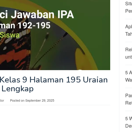
Sit
Pe
Apl
Ta
Re
unt
5 A
 Kelas 9 Halaman 195 Uraian
Wa
Lengkap
Pa
tor
Posted on
September 29, 2025
Re
5 
De