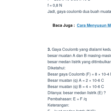
f = 0,8 N
Jadi, gaya coulomb dua buah muatan
Baca Juga :
Cara Menyusun Mo
3.
Gaya Coulomb yang dialami kedua
besar muatan A dan B masing-masin
besar medan listrik yang ditimbulk
Diketahui:
Besar gaya Coulomb (F) = 8 × 10-4
Besar muatan (q) A = 2 × 10-6 C
Besar muatan (q) B = 4 × 10-6 C
Ditanya: besar medan listrik (E) ?
Pembahasan: E = F /q
Keterangan: