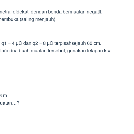
p netral didekati dengan benda bermuatan negatif,
membuka (saling menjauh).
1 = 4 µC dan q2 = 8 µC terpisahsejauh 60 cm.
ntara dua buah muatan tersebut, gunakan tetapan k =
,6 m
 muatan…?