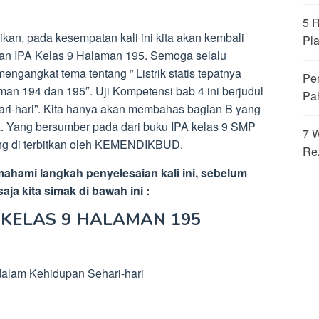
5 
ikan, pada kesempatan kali ini kita akan kembali
Pla
n IPA Kelas 9 Halaman 195. Semoga selalu
mengangkat tema tentang ” Listrik statis tepatnya
Per
an 194 dan 195″. Uji Kompetensi bab 4 ini berjudul
Pa
hari-hari”. Kita hanya akan membahas bagian B yang
nya. Yang bersumber pada dari buku IPA kelas 9 SMP
7 
yang di terbitkan oleh KEMENDIKBUD.
Re
ahami langkah penyelesaian kali ini, sebelum
ja kita simak di bawah ini :
 KELAS 9 HALAMAN 195
 dalam Kehidupan Sehari-hari