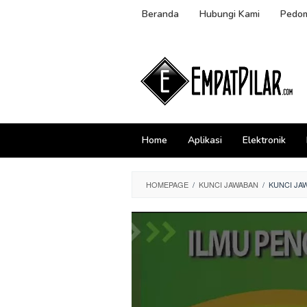
Skip
Beranda
Hubungi Kami
Pedom
to
content
Home
Aplikasi
Elektronik
HOMEPAGE
/
KUNCI JAWABAN
/
KUNCI JA