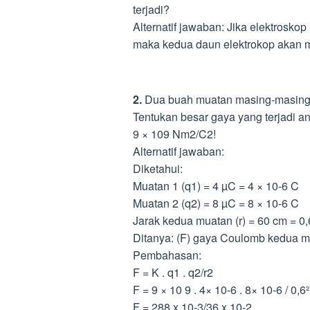
terjadi?
Alternatif jawaban: Jika elektrosko
maka kedua daun elektrokop akan 
2.
Dua buah muatan masing-masing q
Tentukan besar gaya yang terjadi a
9 × 109 Nm2/C2!
Alternatif jawaban:
Diketahui:
Muatan 1 (q1) = 4 µC = 4 × 10-6 C
Muatan 2 (q2) = 8 µC = 8 × 10-6 C
Jarak kedua muatan (r) = 60 cm = 0
Ditanya: (F) gaya Coulomb kedua
Pembahasan:
F = K . q1 . q2/r2
F = 9 × 10 9 . 4× 10-6 . 8× 10-6 / 0,6²
F = 288 x 10-3/36 x 10-2