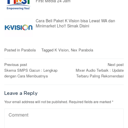
First Media 24 Jam
Cara Beli Paket K Vision bisa Lewat WA dan
Minimarket Lho!! Simak Disini
Posted in
Parabola
Tagged
K Vision
,
Nex Parabola
Post
Previous post
Next post
Skema SMPS Gacun : Lengkap
Mixer Audio Terbaik : Update
navigation
dengan Cara Membuatnya
Terbaru Paling Rekomendasi
Leave a Reply
Your email address will not be published.
Required fields are marked
*