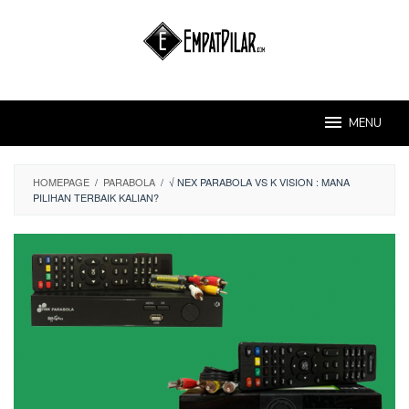
Skip
to
content
MENU
HOMEPAGE
/
PARABOLA
/
√ NEX PARABOLA VS K VISION : MANA
PILIHAN TERBAIK KALIAN?