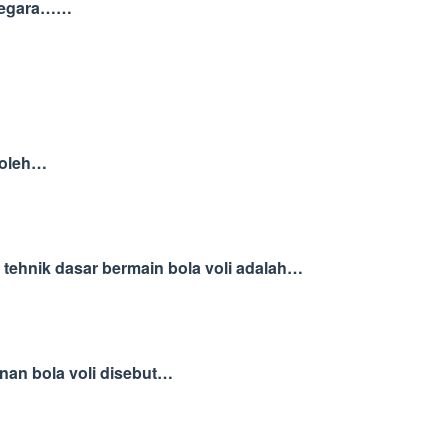
i negara……
n oleh…
tehnik dasar bermain bola voli adalah…
nan bola voli disebut…