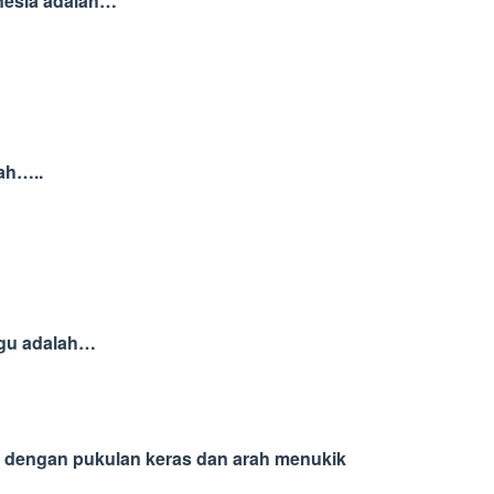
onesia adalah…
lah…..
regu adalah…
an dengan pukulan keras dan arah menukik