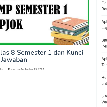
Ca
Ba
Apl
La
Sit
Pe
las 8 Semester 1 dan Kunci
Jawaban
Apl
Ta
tor
Posted on
September 29, 2025
Re
unt
5 A
Wa