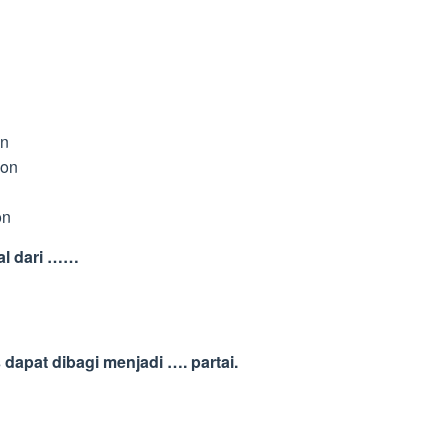
on
ion
on
al dari ……
dapat dibagi menjadi …. partai.