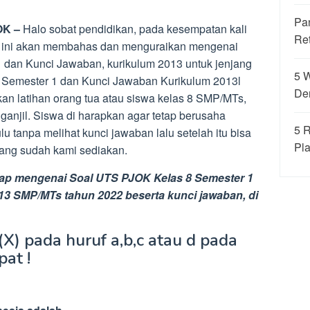
Pa
OK –
Halo sobat pendidikan, pada kesempatan kali
Re
te ini akan membahas dan menguraikan mengenai
dan Kunci Jawaban, kurikulum 2013 untuk jenjang
5 
Semester 1 dan Kunci Jawaban Kurikulum 2013l
De
kan latihan orang tua atau siswa kelas 8 SMP/MTs,
anjil. Siswa di harapkan agar tetap berusaha
5 
lu tanpa melihat kunci jawaban lalu setelah itu bisa
Pla
ang sudah kami sediakan.
gkap mengenai Soal UTS PJOK Kelas 8 Semester 1
3 SMP/MTs tahun 2022 beserta kunci jawaban, di
 (X) pada huruf a,b,c atau d pada
at !