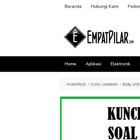
Skip
Beranda
Hubungi Kami
Pedom
to
content
Home
Aplikasi
Elektronik
HOMEPAGE
/
KUNCI JAWABAN
/
SOAL UTS