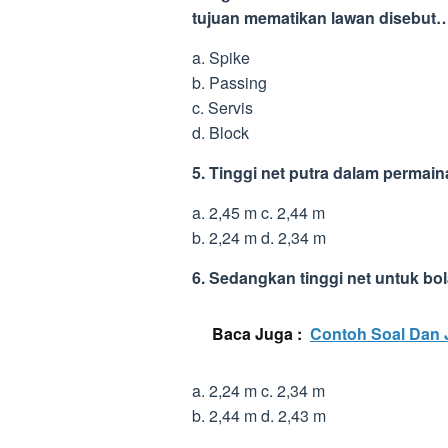
tujuan mematikan lawan disebut
a. Spike
b. Passing
c. Servis
d. Block
5. Tinggi net putra dalam permain
a. 2,45 m c. 2,44 m
b. 2,24 m d. 2,34 m
6. Sedangkan tinggi net untuk bola
Baca Juga :
Contoh Soal Dan 
a. 2,24 m c. 2,34 m
b. 2,44 m d. 2,43 m