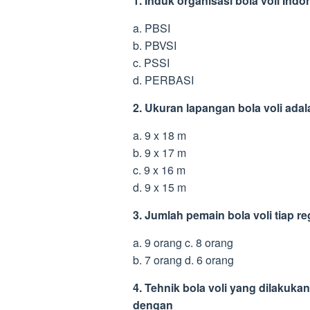
1. Induk organisasi bola voli Ind
a. PBSI
b. PBVSI
c. PSSI
d. PERBASI
2. Ukuran lapangan bola voli ada
a. 9 x 18 m
b. 9 x 17 m
c. 9 x 16 m
d. 9 x 15 m
3. Jumlah pemain bola voli tiap 
a. 9 orang c. 8 orang
b. 7 orang d. 6 orang
4. Tehnik bola voli yang dilakuk
dengan