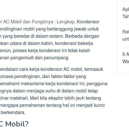
Apl
Ta
r AC Mobil dan Fungsinya : Lengkap.
Kondensor
pendinginan mobil yang bertanggung jawab untuk
Re
n yang beredar di dalam sistem. Berbeda dengan
unt
kan udara di dalam kabin, kondensor bekerja
mun, proses kerja kondensor ini tidak kalah
5 A
manan pengemudi dan penumpang.
Wa
mendalam cara kerja kondensor AC mobil, termasuk
roses pendinginan, dan faktor-faktor yang
emahami mekanisme kerja kondensor ini, pengguna
ingnya dalam menjaga suhu di dalam mobil tetap
nar matahari. Mari kita eksplor lebih jauh tentang
 mengapa pemahaman tentang hal ini menjadi kunci
berkendara.
C Mobil?