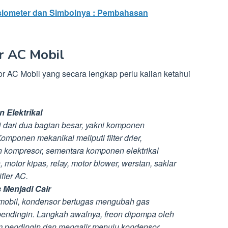
siometer dan Simbolnya : Pembahasan
r AC Mobil
r AC Mobil yang secara lengkap perlu kalian ketahui
 Elektrikal
i dari dua bagian besar, yakni komponen
Komponen mekanikal meliputi filter drier,
n kompresor, sementara komponen elektrikal
motor kipas, relay, motor blower, werstan, saklar
fier AC.
Menjadi Cair
mobil, kondensor bertugas mengubah gas
 pendingin. Langkah awalnya, freon dipompa oleh
m pendingin dan mengalir menuju kondensor