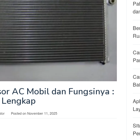
Pa
da
Be
Ru
Ca
Pa
Ca
Ba
or AC Mobil dan Fungsinya :
Lengkap
Apl
La
tor
Posted on
November 11, 2025
Sit
Pe