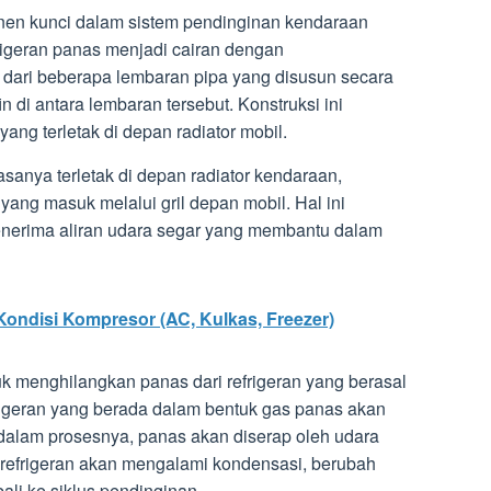
en kunci dalam sistem pendinginan kendaraan
rigeran panas menjadi cairan dengan
 dari beberapa lembaran pipa yang disusun secara
in di antara lembaran tersebut. Konstruksi ini
ang terletak di depan radiator mobil.
asanya terletak di depan radiator kendaraan,
 yang masuk melalui gril depan mobil. Hal ini
erima aliran udara segar yang membantu dalam
ondisi Kompresor (AC, Kulkas, Freezer)
k menghilangkan panas dari refrigeran yang berasal
frigeran yang berada dalam bentuk gas panas akan
dalam prosesnya, panas akan diserap oleh udara
 refrigeran akan mengalami kondensasi, berubah
ali ke siklus pendinginan.