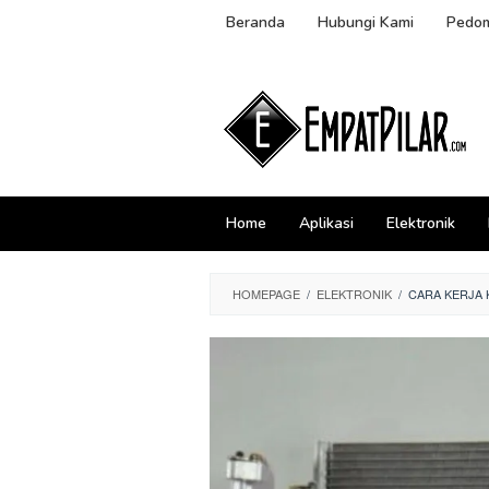
Skip
Beranda
Hubungi Kami
Pedom
to
content
Home
Aplikasi
Elektronik
HOMEPAGE
/
ELEKTRONIK
/
CARA KERJA 