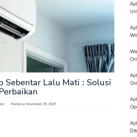
Apl
Un
Apl
Wi
We
On
Apl
Sebentar Lalu Mati : Solusi
Gra
Perbaikan
Apl
tor
Posted on
November 25, 2025
Ope
Apl
Di