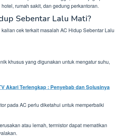
i hotel, rumah sakit, dan gedung perkantoran.
up Sebentar Lalu Mati?
u kalian cek terkait masalah AC Hidup Sebentar Lalu
onik khusus yang digunakan untuk mengatur suhu,
TV Akari Terlengkap : Penyebab dan Solusinya
tor pada AC perlu diketahui untuk memperbaiki
rusakan atau lemah, termistor dapat mematikan
yalakan.