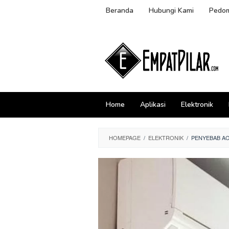
Skip
Beranda
Hubungi Kami
Pedom
to
content
Home
Aplikasi
Elektronik
HOMEPAGE
/
ELEKTRONIK
/
PENYEBAB AC