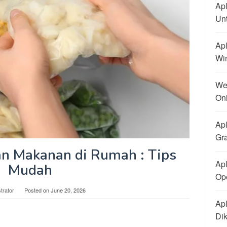
Apl
Un
Apl
Wi
We
On
Apl
Gra
n Makanan di Rumah : Tips
Apl
Mudah
Ope
trator
Posted on
June 20, 2026
Apl
Di