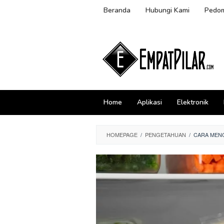
Skip
Beranda
Hubungi Kami
Pedom
to
content
Home
Aplikasi
Elektronik
HOMEPAGE
/
PENGETAHUAN
/
CARA MENG