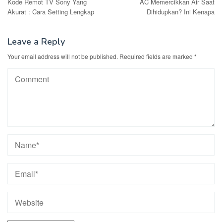
Kode Remot TV Sony Yang
AC Memercikkan Air Saat
navigation
Akurat : Cara Setting Lengkap
Dihidupkan? Ini Kenapa
Leave a Reply
Your email address will not be published.
Required fields are marked
*