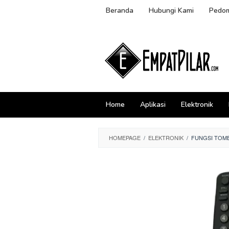
Skip
Beranda
Hubungi Kami
Pedom
to
content
Home
Aplikasi
Elektronik
HOMEPAGE
/
ELEKTRONIK
/
FUNGSI TOMB