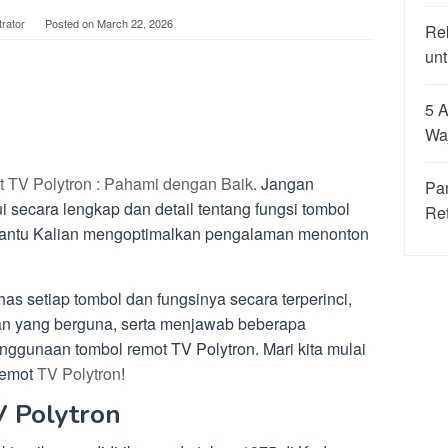
trator
Posted on
March 22, 2026
Re
unt
5 A
Wa
 TV Polytron : Pahami dengan Baik
. Jangan
Pa
ui secara lengkap dan detail tentang fungsi tombol
Re
bantu Kalian mengoptimalkan pengalaman menonton
as setiap tombol dan fungsinya secara terperinci,
an yang berguna, serta menjawab beberapa
ggunaan tombol remot TV Polytron. Mari kita mulai
remot
TV Polytron
!
 Polytron