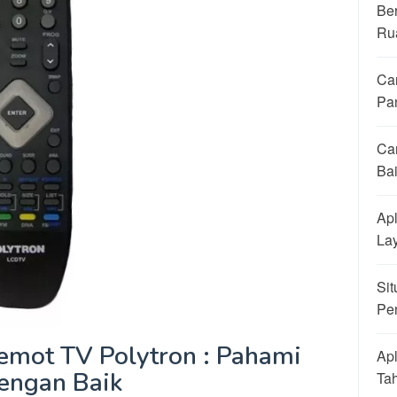
Be
Ru
Ca
Pa
Ca
Ba
Apl
La
Sit
Pe
emot TV Polytron : Pahami
Apl
engan Baik
Ta