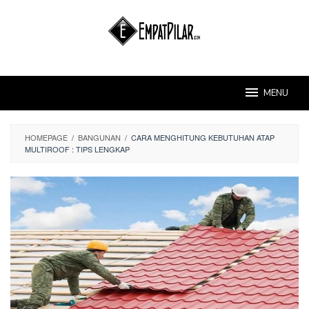
Skip
to
content
MENU
HOMEPAGE
/
BANGUNAN
/
CARA MENGHITUNG KEBUTUHAN ATAP
MULTIROOF : TIPS LENGKAP